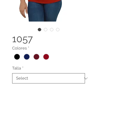
1057
Colores
*
Talla
*
Blusa cuello redondo.
Se puede armar gemelo con
referencia 1058
Legal terms
Contact us