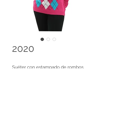
2020
Suéter con estampado de rombos
y cuello en V
Disponible en 98 colores y es
posible el desarrollo de colores
Legal terms
especiales, amplia gama de tallas
Contact us
disponibles.
HECHO EN COLOMBIA
Tejido 100% Cachemir Feeling