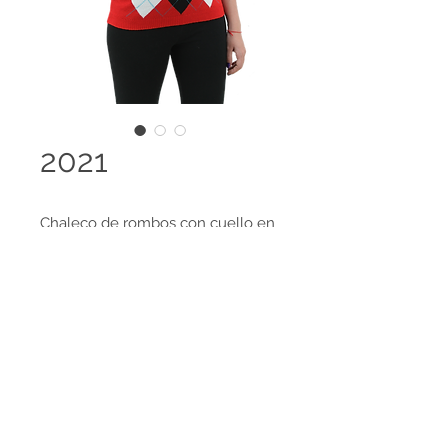
2021
Chaleco de rombos con cuello en
V.
Disponible en 98 colores y es
posible el desarrollo de colores
Legal terms
especiales, amplia gama de tallas
Contact us
disponibles.
HECHO EN COLOMBIA
Tejido 100% Cachemir Feeling