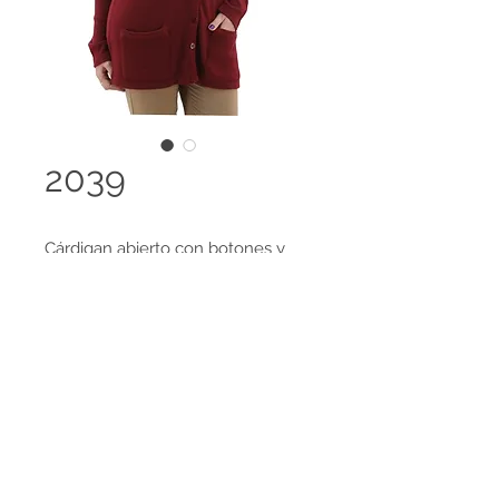
2039
Cárdigan abierto con botones y
cuello en V profundo, con detalles
de tejido en zigzag
Disponible en 98 colores y es
Legal terms
posible el desarrollo de colores
Contact us
especiales, amplia gama de tallas
disponibles.
HECHO EN COLOMBIA