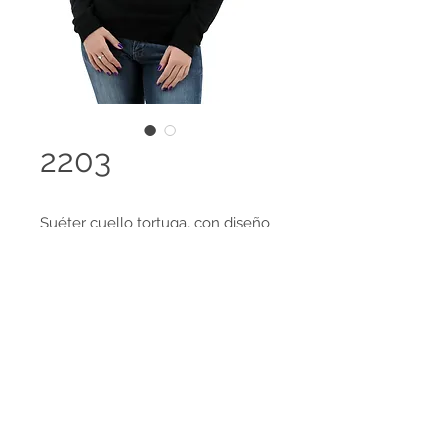
2203
Suéter cuello tortuga, con diseño
en hojas.
Disponible en 98 colores y es
posible el desarrollo de colores
Legal terms
especiales, amplia gama de tallas
Contact us
disponibles.
HECHO EN COLOMBIA
Tejido 100% Cachemir Feeling