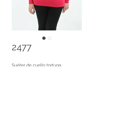
2477
Suéter de cuello tortuga.
Disponible en 98 colores y es
posible el desarrollo de colores
especiales, amplia gama de tallas
Legal terms
disponibles.
Contact us
HECHO EN COLOMBIA
Tejido 100% Cachemir Feeling