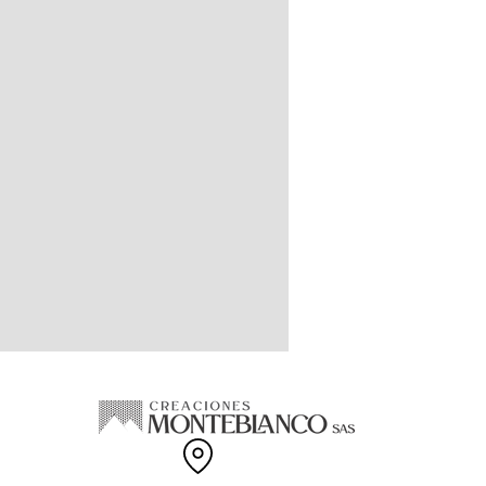
llo de colores especiales, amplia
 tallas disponibles.
 EN COLOMBIA
100% Cachemir Feeling