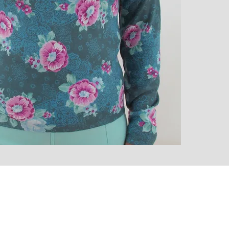
desarro
gama de
HECHO
Tejido 