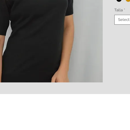
Talla
*
Select