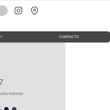
?
CONTACTO
7
uello redondo
*