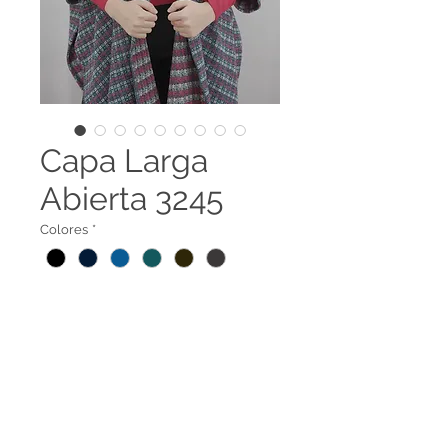
Capa Larga
Abierta 3245
Colores
*
Capa Larga abierta en V
3245
Legal terms
Contact us