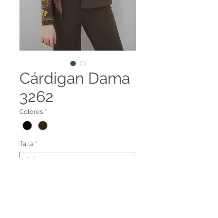
Cárdigan Dama
3262
Colores
*
Talla
*
Cardigan cuello redondo
3262