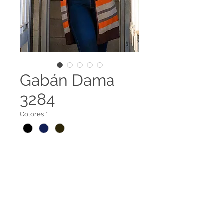
Gabán Dama
3284
Colores
*
Gabán abierto Dama
3284
Legal terms
Contact us