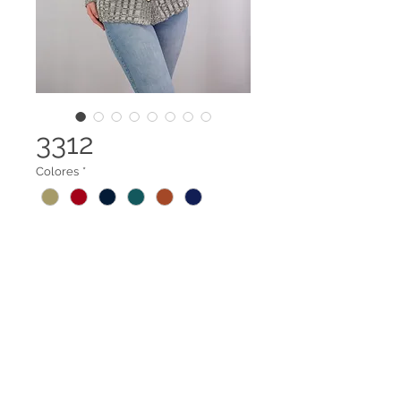
3312
Colores
*
Cardigan ecológico en cuello V
térmico y antialérgico
Legal terms
Contact us