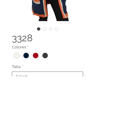
3328
Colores
*
Talla
*
Gaban abierto bolsillos
Legal terms
Contact us