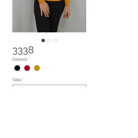
3338
Colores
*
Talla
*
Suéter cuello alto
Legal terms
Contact us