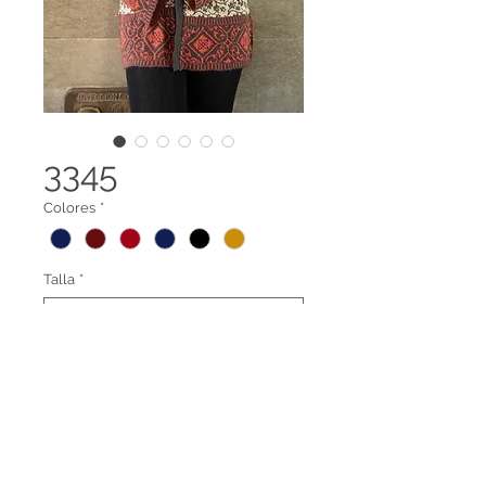
3345
Colores
*
Talla
*
Cardigan abierto
Legal terms
Contact us