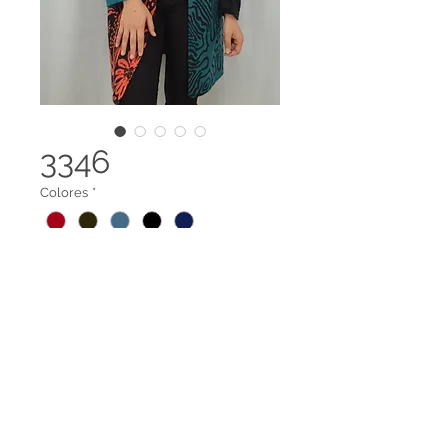
3346
Colores
*
Capa abierta cuello en V
Legal terms
Contact us