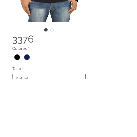
3376
Colores
*
Talla
*
Suéter cuello redondo
Legal terms
Contact us