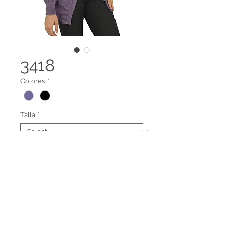
3418
Colores
*
Talla
*
Cardigan cuello V largo
Legal terms
Contact us