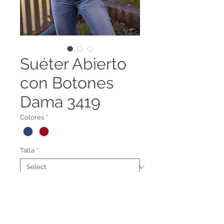
Suéter Abierto
con Botones
Dama 3419
Colores
*
Talla
*
Suéter Abierto cuello redondo
para dama
3419