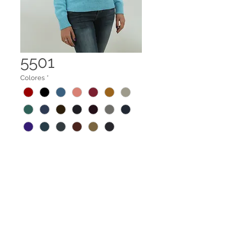
5501
Colores
*
Suéter cuello tortuga.
Tela 100% reciclada elaborada a
base de botellas PET y recortes de
confección de algodón.
Legal terms
Contact us
Amplia gama de tallas