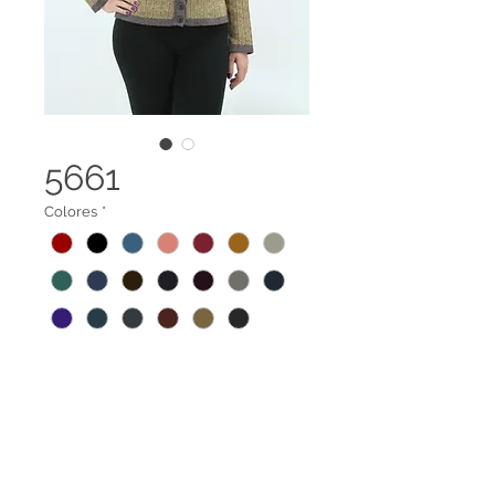
5661
Colores
*
Suéter abierto cuello redondo con
botones y apliques.
Tela 100% reciclada elaborada a
base de botellas PET y recortes de
Legal terms