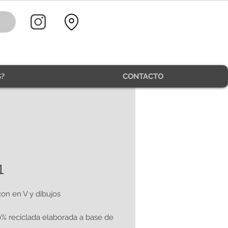
?
CONTACTO
1
on en V y dibujos
0% reciclada elaborada a base de