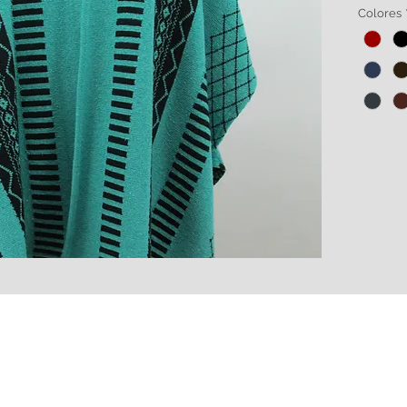
botella
Colores
de alg
Amplia 
HECHO 