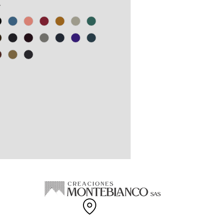
s PET y recortes de confección
*
odón.
gama de tallas disponibles.
EN COLOMBIA.