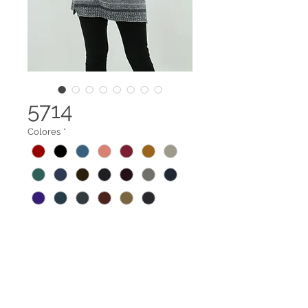
5714
Colores
*
Ruana cuello redondo amplio y
rayas horizontales.
Tela 100% reciclada elaborada a
base de botellas PET y recortes de
Legal terms