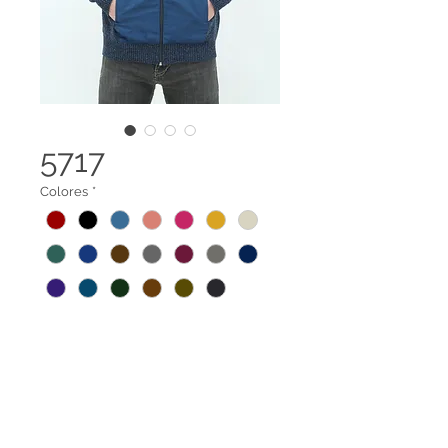
5717
Colores
*
Chaqueta con apliques en
poliéster gamuzado, forro interno
y bolsillos.
Tela 100% reciclada elaborada a
Legal terms