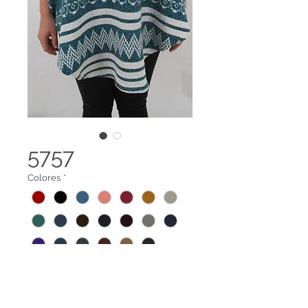
5757
Colores
*
Ruana con cuello caído y dibujos