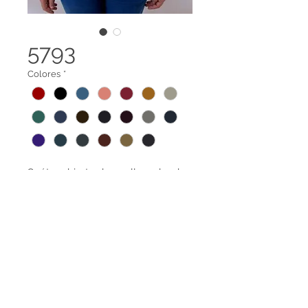
5793
Colores
*
Suéter abierto de cuello redondo
con dibujos
Tela 100% reciclada elaborada a
base de botellas PET y recortes de
Legal terms
confección de algodón.
Contact us
Amplia gama de tallas
disponibles.