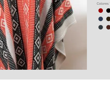
botella
Colores
de alg
Amplia 
HECHO 