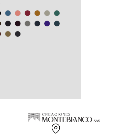
s PET y recortes de confección
*
odón.
gama de tallas disponibles.
EN COLOMBIA.