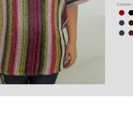
Tela 10
Colores
botella
de alg
Amplia 
HECHO 