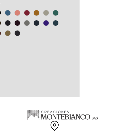
0% reciclada elaborada a base de
*
s PET y recortes de confección
odón.
gama de tallas disponibles.
EN COLOMBIA.