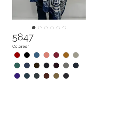
5847
Colores
*
Ruana asimétrica con dibujos.
Tela 100% reciclada elaborada a
base de botellas PET y recortes de
confección de algodón.
Legal terms
Contact us
Amplia gama de tallas