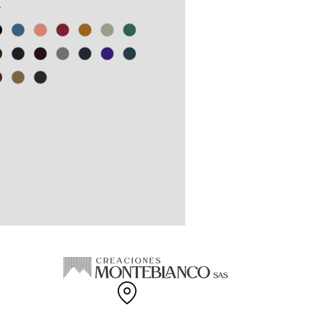
s PET y recortes de confección
*
odón.
gama de tallas disponibles.
EN COLOMBIA.