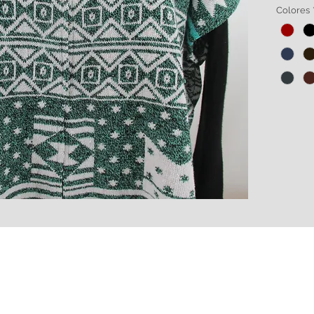
botella
Colores
de alg
Amplia 
HECHO 