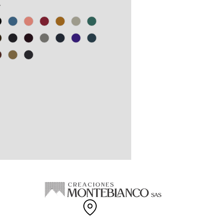
0% reciclada elaborada a base de
*
s PET y recortes de confección
odón.
gama de tallas disponibles.
EN COLOMBIA.