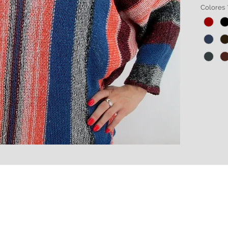
Tela 10
Colores
botella
de alg
Amplia 
HECHO 