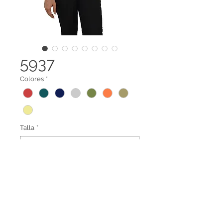
5937
Colores
*
Talla
*
Sueter cuello redondo estampado
Legal terms
Contact us