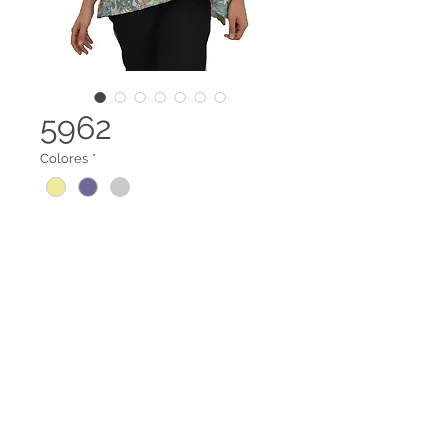
5962
Colores
*
Capa cuello en V estampada
Legal terms
Contact us