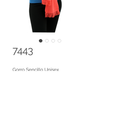
7443
Gorro Sencillo Unisex.
Disponible en 98 colores y es
posible el desarrollo de colores
especiales, amplia gama de tallas
Legal terms
disponibles.
Contact us
HECHO EN COLOMBIA
Tejido 100% Cachemir Feeling