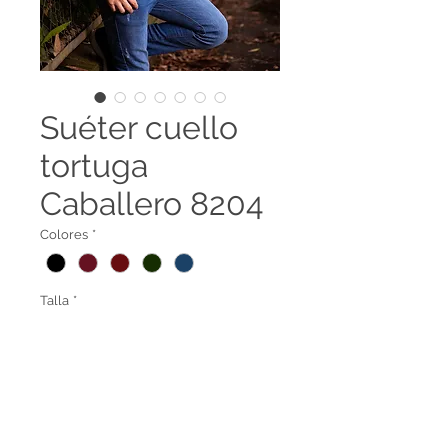
Suéter cuello
tortuga
Caballero 8204
Colores
*
Talla
*
Suéter cuello alto con diseño