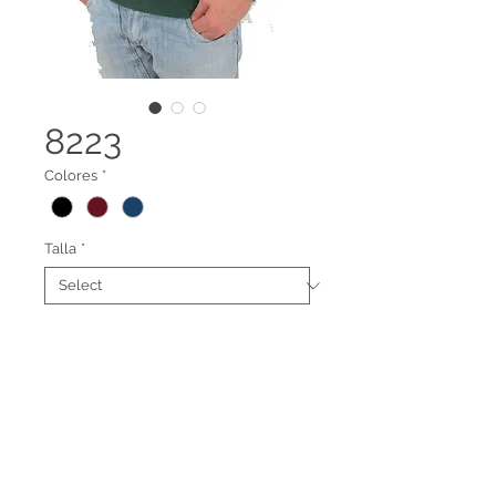
8223
Colores
*
Talla
*
Suéter de rombos. Cerrado para
hombre.Tacto suave tipo cachemir
feeling. Hecho por manos
colombianas.
Legal terms
Contact us