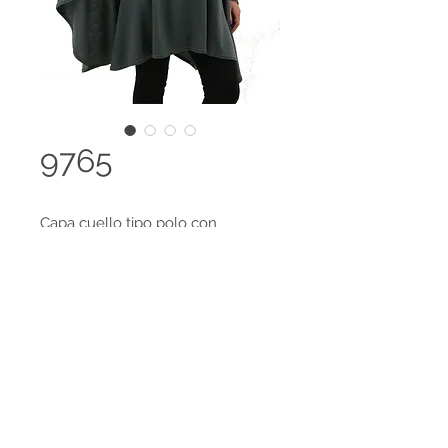
9765
Capa cuello tipo polo con
cremallera.
Disponible en 98 colores y es
posible el desarrollo de colores
Legal terms
especiales, amplia gama de tallas
Contact us
disponibles.
HECHO EN COLOMBIA
Tejido 100% Cachemir Feeling