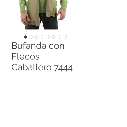
Bufanda con
Flecos
Caballero 7444
Bufanda con flecos Unisex.
Disponible en 98 colores y es
posible el desarrollo de colores
especiales, amplia gama de tallas
Legal terms
disponibles.
Contact us