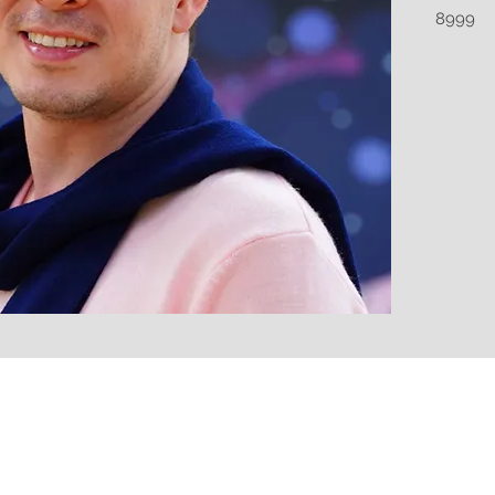
8999
Disponi
desarro
gama de