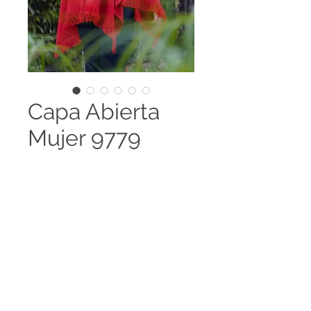
Capa Abierta
Mujer 9779
Capa abierta con flecos.
Disponible en 98 colores y es
posible el desarrollo de colores
especiales, amplia gama de tallas
Legal terms
disponibles.
Contact us
HECHO EN COLOMBIA
Tejido 100% Cachemir Feeling