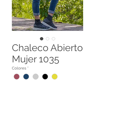
Chaleco Abierto
Mujer 1035
Colores
*
Chaleco abierto para dama.
Hecho por manos colombianas.
1035
Legal terms
Contact us