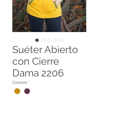
Suéter Abierto
con Cierre
Dama 2206
Colores
*
Suéter abierto con cremallera y
bolsillos. Cuello tipo polo tejido en
Animal Print.
Disponible en 98 colores y es