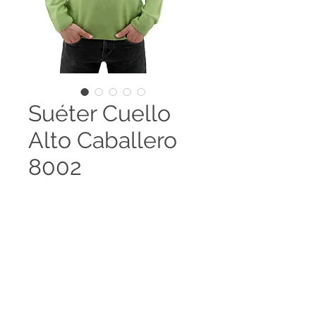
Suéter Cuello
Alto Caballero
8002
Sueter clásico, cuello alto.
Disponible en 98 colores y es
posible el desarrollo de colores
especiales, amplia gama de tallas
Legal terms
disponibles.
Contact us