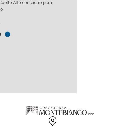
Cuello Alto con cierre para
ro
*