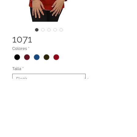
1071
Colores
*
Talla
*
Suéter cuello redondo
Terminos legales
Contáctanos