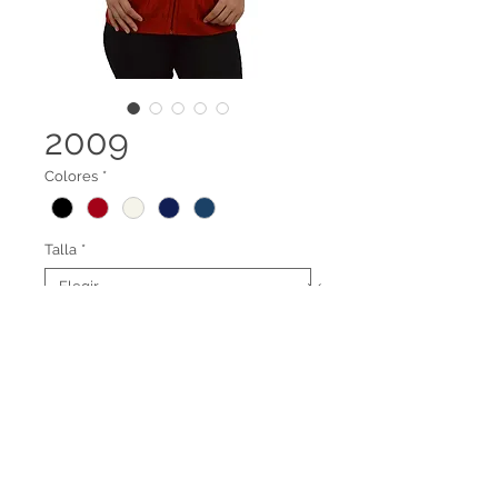
2009
Colores
*
Talla
*
Suéter abierto trenzado con cierre
Terminos legales
Contáctanos