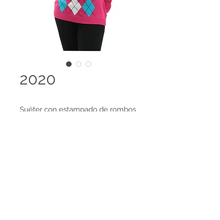
2020
Suéter con estampado de rombos
y cuello en V
Disponible en 98 colores y es
posible el desarrollo de colores
Terminos legales
especiales, amplia gama de tallas
Contáctanos
disponibles.
HECHO EN COLOMBIA
Tejido 100% Cachemir Feeling