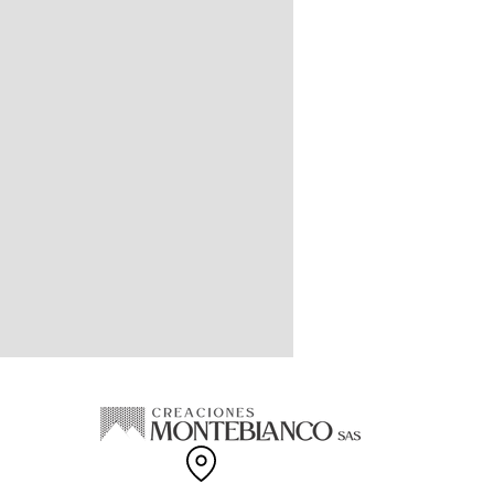
llo de colores especiales, amplia
 tallas disponibles.
 EN COLOMBIA
100% Cachemir Feeling