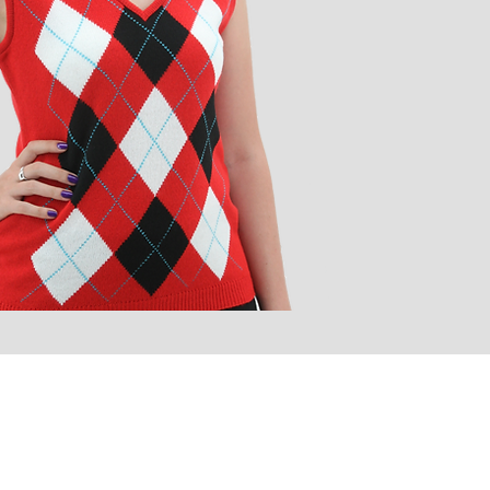
desarro
gama de
HECHO
Tejido 