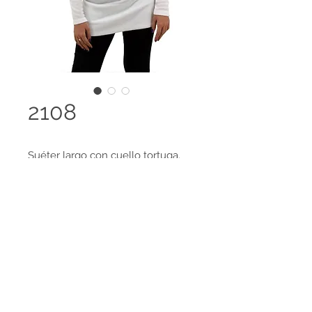
2108
Suéter largo con cuello tortuga.
Disponible en 98 colores y es
posible el desarrollo de colores
especiales, amplia gama de tallas
Terminos legales
disponibles.
Contáctanos
HECHO EN COLOMBIA
Tejido 100% Cachemir Feeling